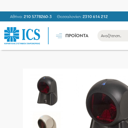
Αθήνα:
210 5778260-3
Θεσσαλονίκη:
2310 614 212
ΠΡΟΪΟΝΤΑ