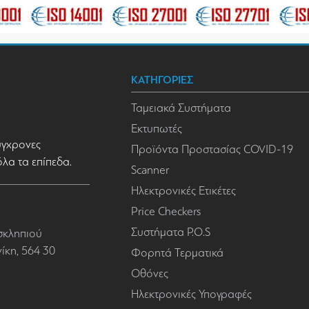
ΚΑΤΗΓΟΡΙΕΣ
Ταμειακά Συστήματα
Εκτυπωτές
σύγχρονες
Προϊόντα Προστασίας COVID-19
όλα τα επίπεδα.
Scanner
Ηλεκτρονικές Ετικέτες
Price Checkers
Συστήματα P.O.S
σκληπιού
κη, 564 30
Φορητά Τερματικά
Οθόνες
Ηλεκτρονικές Υπογραφές