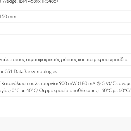
d Wedge, IBM 468xx (RS485)
 150 mm
ντέχει στους ατμοσφαιρικούς ρύπους και στα μικροσωματίδια.
αι GS1 DataBar symbologies
V/ Κατανάλωση σε λειτουργία: 900 mW (180 mA @ 5 V)/ Σε ανα
γίας; 0°C με 40°C/ Θερμοκρασία αποθήκευσης: -40°C με 60°C/ 