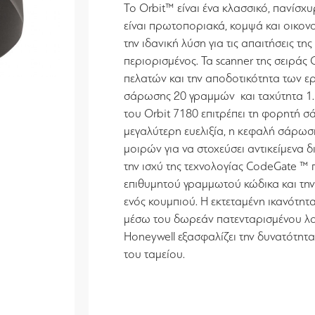
Το Orbit™ είναι ένα κλασσικό, πανίσχυ
είναι πρωτοποριακά, κομψά και οικον
την ιδανική λύση για τις απαιτήσεις τη
περιορισμένος. Τα scanner της σειράς 
πελατών και την αποδοτικότητα των ε
σάρωσης 20 γραμμών και ταχύτητα 1.
του Orbit 7180 επιτρέπει τη φορητή 
μεγαλύτερη ευελιξία, η κεφαλή σάρωση
μοιρών για να στοχεύσει αντικείμενα
την ισχύ της τεχνολογίας CodeGate ™ 
επιθυμητού γραμμωτού κώδικα και τη
ενός κουμπιού. Η εκτεταμένη ικανότητ
μέσω του δωρεάν πατενταρισμένου λο
Honeywell εξασφαλίζει την δυνατότητ
του ταμείου.