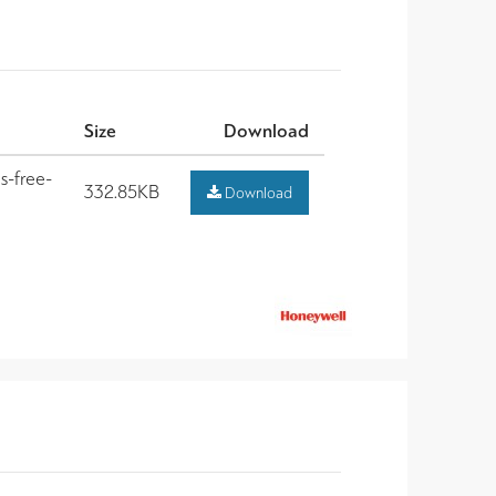
Size
Download
s-free-
332.85KB
Download