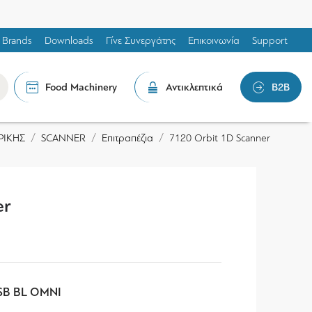
Brands
Downloads
Γίνε Συνεργάτης
Επικοινωνία
Support
Food Machinery
Αντικλεπτικά
B2B
ΡΙΚΗΣ
SCANNER
Επιτραπέζια
7120 Orbit 1D Scanner
er
SB BL OMNI