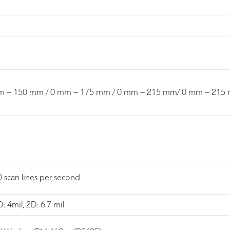
m – 150 mm / 0 mm – 175 mm / 0 mm – 215 mm/ 0 mm – 215
 scan lines per second
D: 4mil, 2D: 6.7 mil