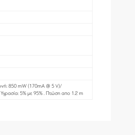
μονή: 850 mW (170mA @ 5 V)/
Υγρασία: 5% με 95% . Πτώση απο 1.2 m