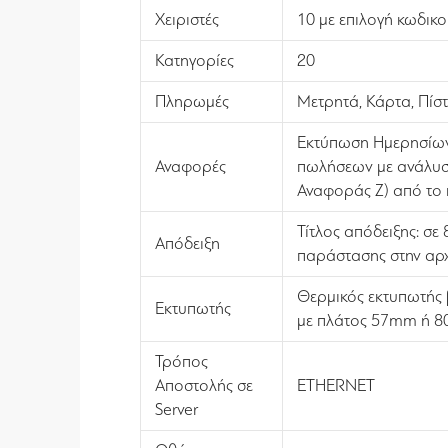
Χειριστές
10 με επιλογή κωδικ
Κατηγορίες
20
Πληρωμές
Μετρητά, Κάρτα, Πίσ
Εκτύπωση Ημερησίων 
Αναφορές
πωλήσεων με ανάλυσ
Αναφοράς Ζ) από το 
Τίτλος απόδειξης: σε
Απόδειξη
παράστασης στην αρχή
Θερμικός εκτυπωτής 
Εκτυπωτής
με πλάτος 57mm ή 8
Τρόπος
Αποστολής σε
ETHERNET
Server