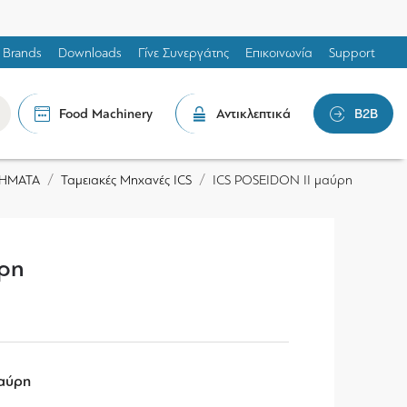
Brands
Downloads
Γίνε Συνεργάτης
Επικοινωνία
Support
Food Machinery
Αντικλεπτικά
B2B
ΤΗΜΑΤΑ
Ταμειακές Μηχανές ICS
ICS POSEIDON II μαύρη
ύρη
μαύρη