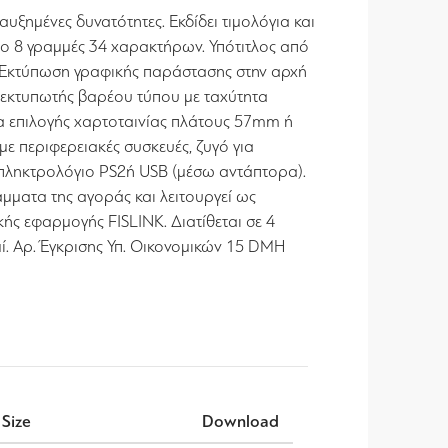
ξημένες δυνατότητες. Εκδίδει τιμολόγια και
απο 8 γραμμές 34 χαρακτήρων. Υπότιτλος από
. Εκτύπωση γραφικής παράστασης στην αρχή
ς εκτυπωτής βαρέου τύπου με ταχύτητα
α επιλογής χαρτοταινίας πλάτους 57mm ή
ε περιφερειακές συσκευές, ζυγό για
ό πληκτρολόγιο PS2ή USB (μέσω αντάπτορα).
μματα της αγοράς και λειτουργεί ως
ής εφαρμογής FISLINK. Διατίθεται σε 4
ί. Αρ. Έγκρισης Υπ. Οικονομικών 15 DMH
Size
Download