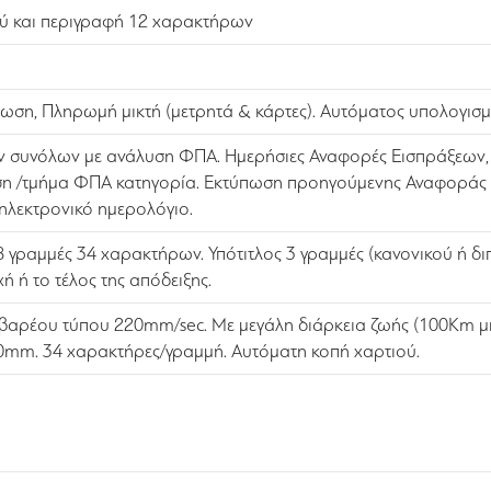
ού και περιγραφή 12 χαρακτήρων
τωση, Πληρωμή μικτή (μετρητά & κάρτες). Αυτόματος υπολογισμ
συνόλων με ανάλυση ΦΠΑ. Ημερήσιες Αναφορές Εισπράξεων, Χ
η /τμήμα ΦΠΑ κατηγορία. Εκτύπωση προηγούμενης Αναφοράς Ζ 
ηλεκτρονικό ημερολόγιο.
 8 γραμμές 34 χαρακτήρων. Υπότιτλος 3 γραμμές (κανονικού ή 
 ή το τέλος της απόδειξης.
βαρέου τύπου 220mm/sec. Με μεγάλη διάρκεια ζωής (100Km μή
0mm. 34 χαρακτήρες/γραμμή. Αυτόματη κοπή χαρτιού.