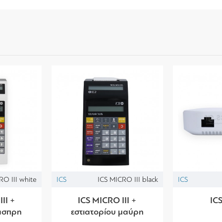
RO III white
ICS
ICS MICRO III black
ICS
II +
ICS MICRO III +
ICS
 άσπρη
εστιατορίου μαύρη