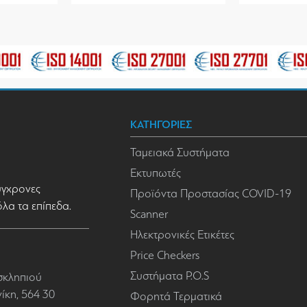
ΚΑΤΗΓΟΡΙΕΣ
Ταμειακά Συστήματα
Εκτυπωτές
σύγχρονες
Προϊόντα Προστασίας COVID-19
όλα τα επίπεδα.
Scanner
Ηλεκτρονικές Ετικέτες
Price Checkers
Συστήματα P.O.S
σκληπιού
κη, 564 30
Φορητά Τερματικά