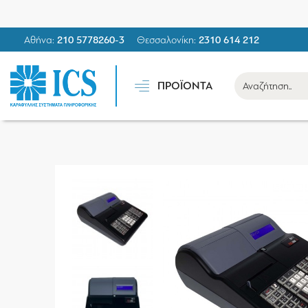
Αθήνα:
210 5778260-3
Θεσσαλονίκη:
2310 614 212
ΠΡΟΪΟΝΤΑ