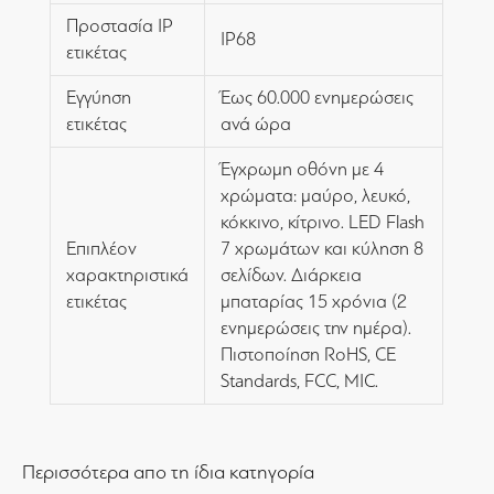
Προστασία IP
IP68
ετικέτας
Εγγύηση
Έως 60.000 ενημερώσεις
ετικέτας
ανά ώρα
Έγχρωμη οθόνη με 4
χρώματα: μαύρο, λευκό,
κόκκινο, κίτρινο. LED Flash
Επιπλέον
7 χρωμάτων και κύληση 8
χαρακτηριστικά
σελίδων. Διάρκεια
ετικέτας
μπαταρίας 15 χρόνια (2
ενημερώσεις την ημέρα).
Πιστοποίηση RoHS, CE
Standards, FCC, MIC.
Περισσότερα απο τη ίδια κατηγορία