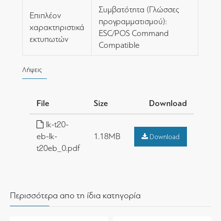
Συμβατότητα (Γλώσσες
Επιπλέον
προγραμματισμού):
χαρακτηριστικά
ESC/POS Command
εκτυπωτών
Compatible
Λήψεις
File
Size
Download
lk-t20-
eb-lk-
1.18MB
Download
t20eb_0.pdf
Περισσότερα απο τη ίδια κατηγορία