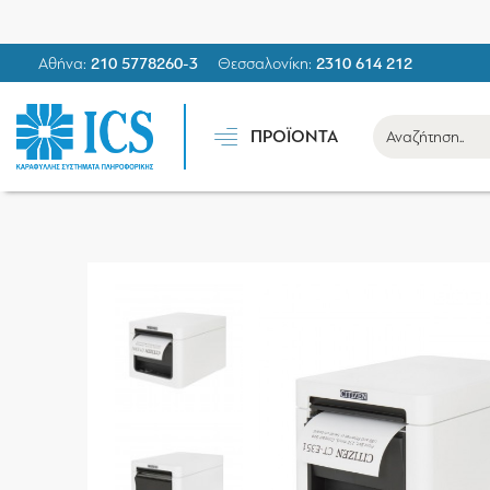
Αθήνα:
210 5778260-3
Θεσσαλονίκη:
2310 614 212
ΠΡΟΪΟΝΤΑ