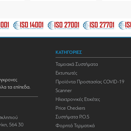
ΚΑΤΗΓΟΡΙΕΣ
Ταμειακά Συστήματα
Εκτυπωτές
σύγχρονες
Προϊόντα Προστασίας COVID-19
όλα τα επίπεδα.
Scanner
Ηλεκτρονικές Ετικέτες
Price Checkers
Συστήματα P.O.S
σκληπιού
κη, 564 30
Φορητά Τερματικά