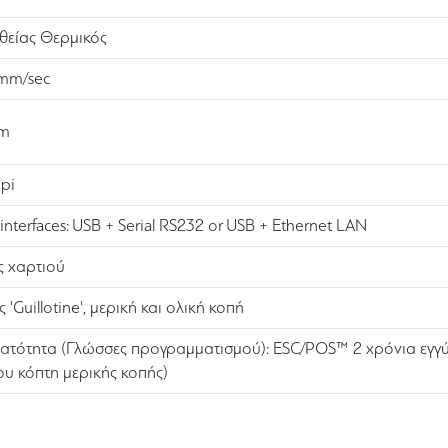
θείας Θερμικός
mm/sec
m
pi
interfaces: USB + Serial RS232 or USB + Ethernet LAN
ς χαρτιού
 'Guillotine', μερική και ολική κοπή
ατότητα (Γλώσσες προγραμματισμού): ESC/POS™ 2 χρόνια εγγύ
του κόπτη μερικής κοπής)