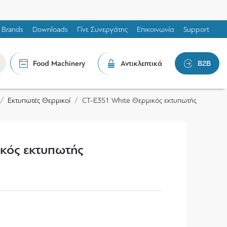
Brands
Downloads
Γίνε Συνεργάτης
Επικοινωνία
Support
Food Machinery
Αντικλεπτικά
B2B
Εκτυπωτές Θερμικοί
CT-E351 White Θερμικός εκτυπωτής
κός εκτυπωτής