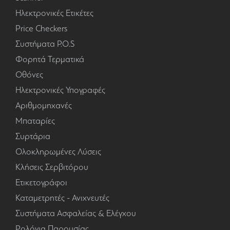
Ηλεκτρονικές Ετικέτες
Price Checkers
Συστήματα P.O.S
Φορητά Τερματικά
Οθόνες
Ηλεκτρονικές Υπογραφές
Αριθμομηχανές
Μπαταρίες
Συρτάρια
Ολοκληρωμένες Λύσεις
Κλήσεις Σερβιτόρου
Ετικετογράφοι
Καταμετρητές - Ανιχνευτές
Συστήματα Ασφαλείας & Ελέγχου
Ρολόγια Παρουσίας