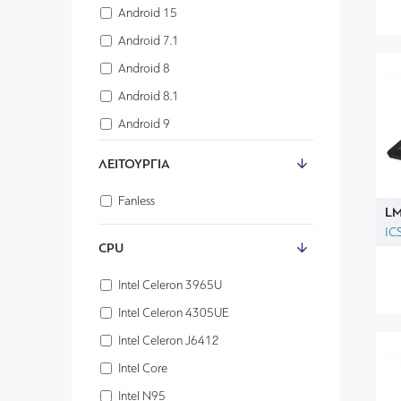
Android 15
Android 7.1
Android 8
Android 8.1
Android 9
Linux
ΛΕΙΤΟΥΡΓΊΑ
Windows 10
Fanless
Windows 10 IOT
LM
IC
Windows 10Pro
CPU
Windows 11 IOT
Intel Celeron 3965U
Windows 11Pro
Intel Celeron 4305UE
Windows 7
Intel Celeron J6412
Intel Core
Intel N95