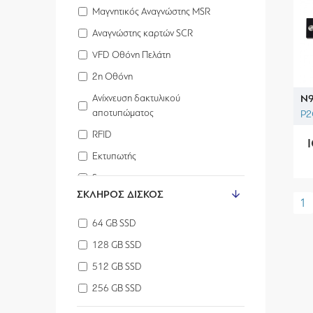
Μαγνητικός Αναγνώστης MSR
Αναγνώστης καρτών SCR
VFD Οθόνη Πελάτη
2η Οθόνη
N9
Ανίχνευση δακτυλικού
αποτυπώματος
P2
RFID
Εκτυπωτής
Scanner
ΣΚΛΗΡΌΣ ΔΊΣΚΟΣ
1
64 GB SSD
128 GB SSD
512 GB SSD
256 GB SSD