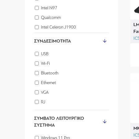
Intel N97
Qualcomm
LM
Intel Celeron J1900
Fa
Intel Atom
IC
ΣΥΝΔΕΣΙΜΌΤΗΤΑ
Octa-core
USB
Intel i3
Wi-Fi
Intel i5
Bluetooth
Intel i7
Ethernet
Quad Core
VGA
Cortex
RJ
ΣΥΜΒΑΤΌ ΛΕΙΤΟΥΡΓΙΚΌ
ΣΎΣΤΗΜΑ
MK
IC
Windows 11 Pro