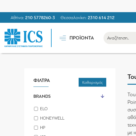
Αθήνα:
210 5778260-3
Θεσσαλονίκη:
2310 614 212
ΠΡΟΪΟΝΤΑ
To
ΦΙΛΤΡΑ
Καθαρισμός
Tou
BRANDS
Poi
ELO
συσ
αθό
HONEYWELL
τεχ
HP
με 