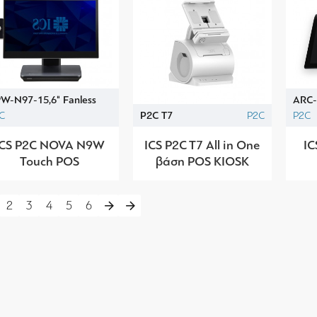
W-N97-15,6" Fanless
ARC-
C
P2C T7
P2C
P2C
ICS P2C NOVA N9W
ICS P2C T7 All in One
IC
Touch POS
βάση POS KIOSK
2
3
4
5
6