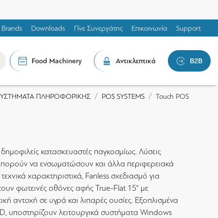
Brands
Downloads
Γίνε Συνεργάτης
Επικοινωνία
Support
Food Machinery
Αντικλεπτικά
B2B
ΣΥΣΤΗΜΑΤΑ ΠΛΗΡΟΦΟΡΙΚΗΣ
POS SYSTEMS
Touch POS
 δημοφιλείς κατασκευαστές παγκοσμίως. Λύσεις
ου μπορούν να ενσωματώσουν και άλλα περιφερειακά
εχνικά χαρακτηριστικά, Fanless σχεδιασμό για
ουν φωτεινές οθόνες αφής True-Flat 15" με
ική αντοχή σε υγρά και λιπαρές ουσίες. Εξοπλισμένα
SSD, υποστηρίζουν λειτουργικά συστήματα Windows