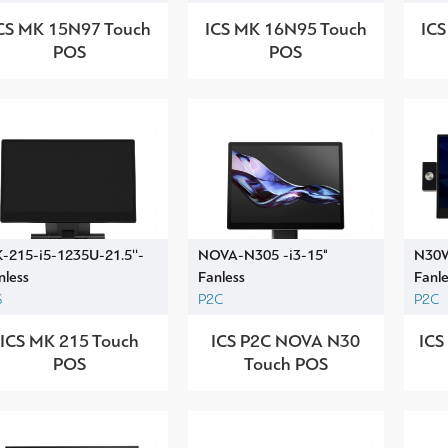
CS MK 15N97 Touch
ICS MK 16N95 Touch
ICS
POS
POS
-215-i5-1235U-21.5''-
NOVA-N305 -i3-15"
N30W
nless
Fanless
Fanle
S
P2C
P2C
ICS MK 215 Touch
ICS P2C NOVA N30
IC
POS
Touch POS