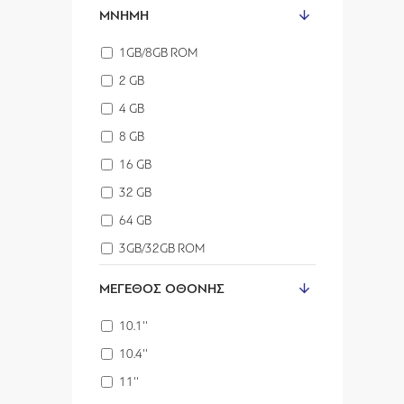
ΜΝΉΜΗ
1GB/8GB ROM
2 GB
4 GB
8 GB
16 GB
32 GB
64 GB
3GB/32GB ROM
ΜΈΓΕΘΟΣ ΟΘΌΝΗΣ
10.1''
10.4''
11''