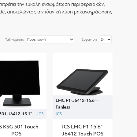
 επιτρέπει την εύκολη ενσωμάτωση περιφερειακών,
ode, αποτελώντας την ιδανική λύση μηχανογράφησης
Ταξινόμηση:
Εμφάνιση:
LMC F1-J6412-15.6''-
Fanless
301-J6412-15.1''
ICS
ICS
S KSG 301 Touch
ICS LMC F1 15.6”
POS
J6412 Touch POS