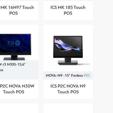
 MK 16N97 Touch
ICS MK 185 Touch
POS
POS
-i3 N305-15,6"
ss
NOVA-N9 -15" Fanless
P2C
S P2C NOVA N30W
ICS P2C NOVA N9
Touch POS
Touch POS