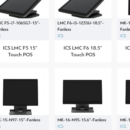
C F5-i7-1065G7-15''-
LMC F6-i5-1235U-18.5''-
MK-1
nless
Fanless
Fanle
S
ICS
ICS
ICS LMC F5 15”
ICS LMC F6 18.5”
I
Touch POS
Touch POS
-15-N97-15''-Fanless
MK-16-N95-15.6''-Fanless
MK-1
S
ICS
ICS