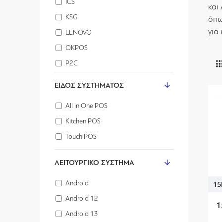
ICS
και
KSG
όπω
για 
LENOVO
OKPOS
P2C
SENOR
ΕΊΔΟΣ ΣΥΣΤΉΜΑΤΟΣ
TOSHIBA
All in One POS
ZENIS
Kitchen POS
SUNMI
Touch POS
ΛΕΙΤΟΥΡΓΙΚΌ ΣΎΣΤΗΜΑ
Android
15
Android 12
1
Android 13