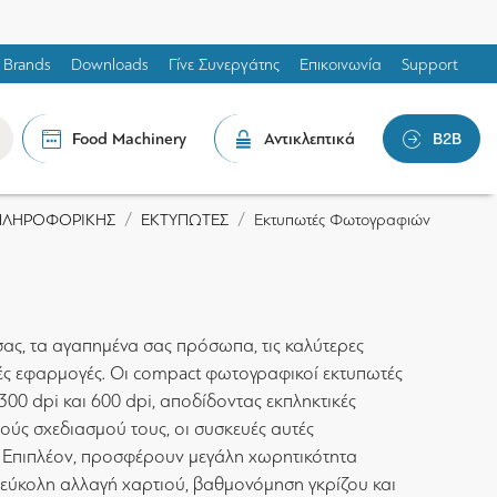
Brands
Downloads
Γίνε Συνεργάτης
Επικοινωνία
Support
Food Machinery
Αντικλεπτικά
B2B
ΠΛΗΡΟΦΟΡΙΚΗΣ
ΕΚΤΥΠΩΤΕΣ
Εκτυπωτές Φωτογραφιών
σας, τα αγαπημένα σας πρόσωπα, τις καλύτερες
ικές εφαρμογές. Οι compact φωτογραφικοί εκτυπωτές
300 dpi και 600 dpi, αποδίδοντας εκπληκτικές
ύς σχεδιασμού τους, οι συσκευές αυτές
. Επιπλέον, προσφέρουν μεγάλη χωρητικότητα
, εύκολη αλλαγή χαρτιού, βαθμονόμηση γκρίζου και