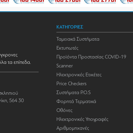
ΚΑΤΗΓΟΡΙΕΣ
Ταμειακά Συστήματα
Εκτυπωτές
σύγχρονες
Προϊόντα Προστασίας COVID-19
όλα τα επίπεδα.
Scanner
Ηλεκτρονικές Ετικέτες
Price Checkers
Συστήματα P.O.S
σκληπιού
κη, 564 30
Φορητά Τερματικά
Οθόνες
Ηλεκτρονικές Υπογραφές
Αριθμομηχανές