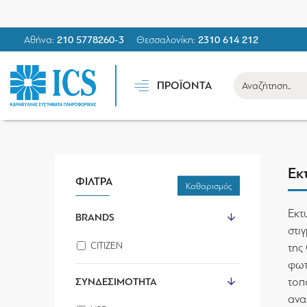
Αθήνα:
210 5778260-3
Θεσσαλονίκη:
2310 614 212
ΠΡΟΪΟΝΤΑ
Εκ
ΦΙΛΤΡΑ
Καθαρισμός
Εκτ
BRANDS
στι
CITIZEN
της
φωτ
ΣΥΝΔΕΣΙΜΌΤΗΤΑ
τοπ
ανα