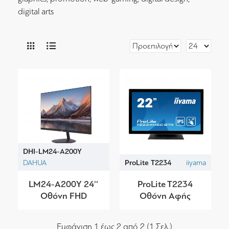
digital arts
DHI-LM24-A200Y
DAHUA
ProLite T2234
iiyama
LM24-A200Y 24''
ProLite T2234
Οθόνη FHD
Οθόνη Αφής
Εμφάνιση 1 έως 2 από 2 (1 Σελ.)