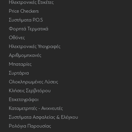
Ηλεκτρονικές Ετικέτες
Price Checkers
Συστήματα P.O.S
Φορητά Τερματικά
Οθόνες
Ηλεκτρονικές Υπογραφές
Αριθμομηχανές
Μπαταρίες
Συρτάρια
Ολοκληρωμένες Λύσεις
Κλήσεις Σερβιτόρου
Ετικετογράφοι
Καταμετρητές - Ανιχνευτές
Συστήματα Ασφαλείας & Ελέγχου
Ρολόγια Παρουσίας