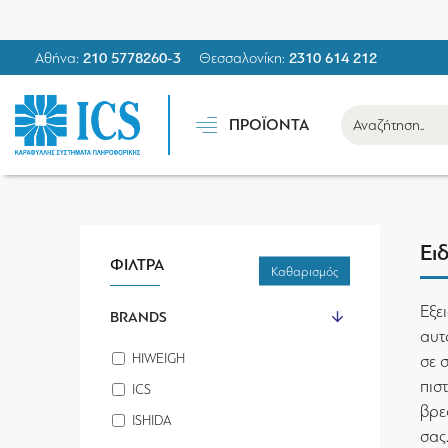
Αθήνα:
210 5778260-3
Θεσσαλονίκη:
2310 614 212
ΠΡΟΪΟΝΤΑ
Ειδ
ΦΙΛΤΡΑ
Καθαρισμός
Εξε
BRANDS
αυτ
HIWEIGH
σε 
πισ
ICS
βρε
ISHIDA
σας