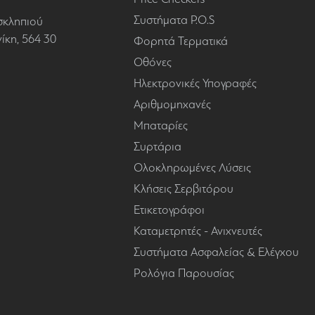
Συστήματα P.O.S
σκληπιού
κη, 564 30
Φορητά Τερματικά
Οθόνες
Ηλεκτρονικές Υπογραφές
Αριθμομηχανές
Μπαταρίες
Συρτάρια
Ολοκληρωμένες Λύσεις
Κλήσεις Σερβιτόρου
Ετικετογράφοι
Καταμετρητές - Ανιχνευτές
Συστήματα Ασφαλείας & Ελέγχου
Ρολόγια Παρουσίας