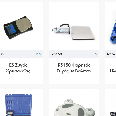
83
ICS
P3150
ICS
RCS-
ES Ζυγός
P3150 Φορητός
Χρυσοχοΐας
Ζυγός με Βαλίτσα
Ηλ