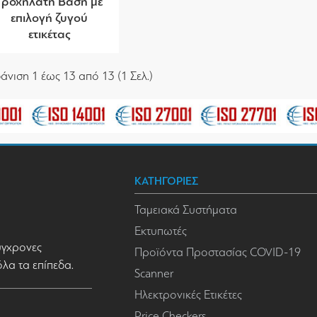
Τροχήλατη Βάση με
επιλογή ζυγού
ετικέτας
άνιση 1 έως 13 από 13 (1 Σελ.)
ΚΑΤΗΓΟΡΙΕΣ
Ταμειακά Συστήματα
Εκτυπωτές
σύγχρονες
Προϊόντα Προστασίας COVID-19
όλα τα επίπεδα.
Scanner
Ηλεκτρονικές Ετικέτες
Price Checkers