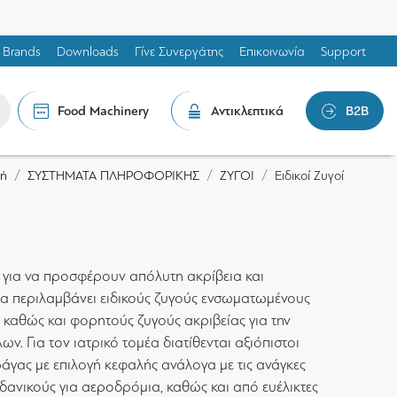
Brands
Downloads
Γίνε Συνεργάτης
Επικοινωνία
Support
Food Machinery
Αντικλεπτικά
B2B
ΣΥΣΤΗΜΑΤΑ ΠΛΗΡΟΦΟΡΙΚΗΣ
ΖΥΓΟΙ
Ειδικοί Ζυγοί
κή
 για να προσφέρουν απόλυτη ακρίβεια και
μα περιλαμβάνει ειδικούς ζυγούς ενσωματωμένους
καθώς και φορητούς ζυγούς ακριβείας για την
. Για τον ιατρικό τομέα διατίθενται αξιόπιστοι
ράγας με επιλογή κεφαλής ανάλογα με τις ανάγκες
ανικούς για αεροδρόμια, καθώς και από ευέλικτες