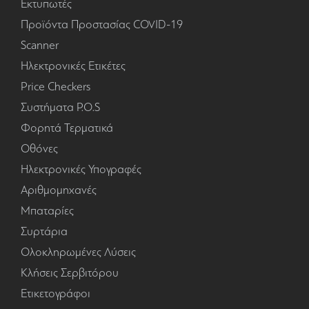
Εκτυπωτές
Προϊόντα Προστασίας COVID-19
Scanner
Ηλεκτρονικές Ετικέτες
Price Checkers
Συστήματα P.O.S
Φορητά Τερματικά
Οθόνες
Ηλεκτρονικές Υπογραφές
Αριθμομηχανές
Μπαταρίες
Συρτάρια
Ολοκληρωμένες Λύσεις
Κλήσεις Σερβιτόρου
Ετικετογράφοι