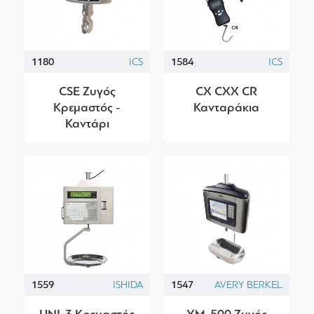
1180
ICS
1584
ICS
CSE Ζυγός
CX CXX CR
Κρεμαστός -
Κανταράκια
Καντάρι
1559
ISHIDA
1547
AVERY BERKEL
UNI-3 Κρεμαστός
XM-500 Ζυγός