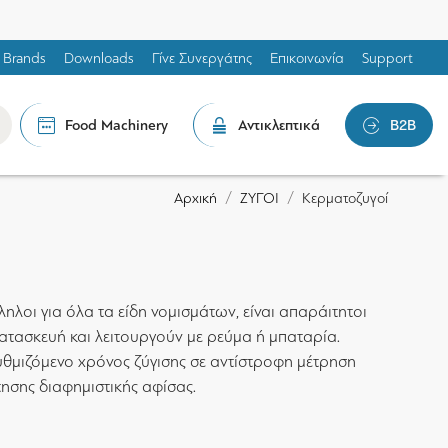
Brands
Downloads
Γίνε Συνεργάτης
Επικοινωνία
Support
Food Machinery
Αντικλεπτικά
B2B
ΖΥΓΟΙ
Κερματοζυγοί
Αρχική
ηλοι για όλα τα είδη νομισμάτων, είναι απαράιτητοι
ατασκευή και λειτουργούν με ρεύμα ή μπαταρία.
υθμιζόμενο χρόνος ζύγισης σε αντίστροφη μέτρηση
ησης διαφημιστικής αφίσας.