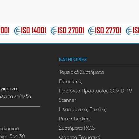
ΚΑΤΗΓΟΡΙΕΣ
Ταμειακά Συστήματα
Εκτυπωτές
σύγχρονες
Προϊόντα Προστασίας COVID-19
όλα τα επίπεδα.
Scanner
Ηλεκτρονικές Ετικέτες
Price Checkers
Συστήματα P.O.S
σκληπιού
κη, 564 30
Φορητά Τερματικά