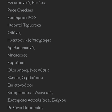
Ηλεκτρονικές Ετικέτες
Price Checkers
Συστήματα P.O.S
Φορητά Τερματικά
Οθόνες
Ηλεκτρονικές Υπογραφές
Αριθμομηχανές
Μπαταρίες
Συρτάρια
Ολοκληρωμένες Λύσεις
Κλήσεις Σερβιτόρου
Ετικετογράφοι
Καταμετρητές - Ανιχνευτές
Συστήματα Ασφαλείας & Ελέγχου
Ρολόγια Παρουσίας