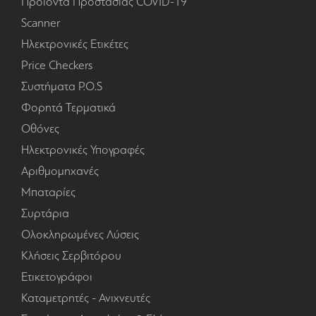
Προϊόντα Προστασίας COVID-19
Scanner
Ηλεκτρονικές Ετικέτες
Price Checkers
Συστήματα P.O.S
Φορητά Τερματικά
Οθόνες
Ηλεκτρονικές Υπογραφές
Αριθμομηχανές
Μπαταρίες
Συρτάρια
Ολοκληρωμένες Λύσεις
Κλήσεις Σερβιτόρου
Ετικετογράφοι
Καταμετρητές - Ανιχνευτές