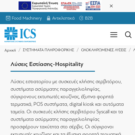
Food Machinery
Αντικλεπτικά
B2B
ΣΥΣΤΗΜΑΤΑ ΠΛΗΡΟΦΟΡΙΚΗΣ
ΟΛΟΚΛΗΡΩΜΕΝΕΣ ΛΥΣΕΙΣ
Λ
Αρχική
Λύσεις Εστίασης-Hospitality
Λύσεις εστιατορίου με συσκευές κλήσης σερβιτόρου,
συστήματα ασύρματης παραγγελιοληψίας,
σύγχρονους εκτυπωτές κουζίνας, έξυπνα φορητά
τερματικά, POS συστήματα, digital kiosk και αυτόματα
ταμεία. Οι συσκευές κλήσης σερβιτόρου Syscall και τα
συστήματα ασύρματης παραγγελιοληψίας
προσφέρουν ταχύτητα στο σέρβις. Οι σύγχρονοι
εκτυπωτές κουζίνας και τα έξυπνα φορητά τερματικά