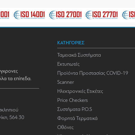
ΚΑΤΗΓΟΡΙΕΣ
Ταμειακά Συστήματα
Εκτυπωτές
σύγχρονες
Προϊόντα Προστασίας COVID-19
όλα τα επίπεδα.
Scanner
Ηλεκτρονικές Ετικέτες
Price Checkers
Συστήματα P.O.S
σκληπιού
κη, 564 30
Φορητά Τερματικά
Οθόνες