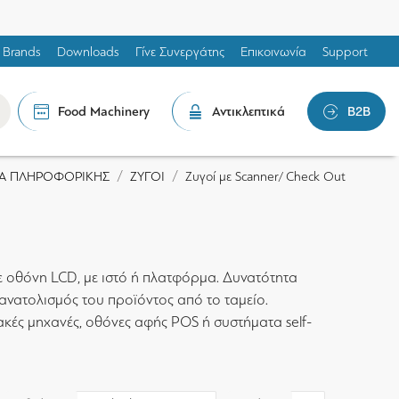
Brands
Downloads
Γίνε Συνεργάτης
Επικοινωνία
Support
Food Machinery
Αντικλεπτικά
B2B
Α ΠΛΗΡΟΦΟΡΙΚΗΣ
ΖΥΓΟΙ
Ζυγοί με Scanner/ Check Out
ε οθόνη LCD, με ιστό ή πλατφόρμα. Δυνατότητα
ανατολισμός του προϊόντος από το ταμείο.
ακές μηχανές, οθόνες αφής POS ή συστήματα self-