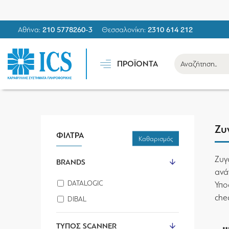
Αθήνα:
210 5778260-3
Θεσσαλονίκη:
2310 614 212
ΠΡΟΪΟΝΤΑ
Ζυ
ΦΙΛΤΡΑ
Καθαρισμός
Ζυγ
BRANDS
ανά
DATALOGIC
Υπο
che
DIBAL
ΤΎΠΟΣ SCANNER